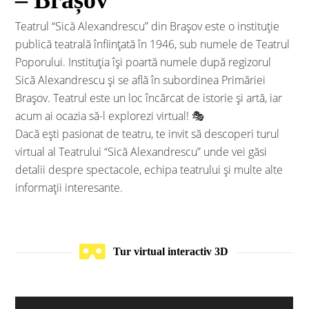
– Brașov
Teatrul “Sică Alexandrescu” din Brașov este o instituție
publică teatrală înființată în 1946, sub numele de Teatrul
Poporului. Instituția își poartă numele după regizorul
Sică Alexandrescu și se află în subordinea Primăriei
Brașov. Teatrul este un loc încărcat de istorie și artă, iar
acum ai ocazia să-l explorezi virtual! 🎭
Dacă ești pasionat de teatru, te invit să descoperi turul
virtual al Teatrului “Sică Alexandrescu” unde vei găsi
detalii despre spectacole, echipa teatrului și multe alte
informații interesante.
Tur virtual interactiv 3D