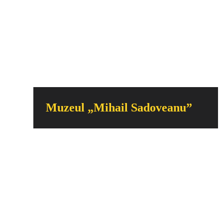
Muzeul „Mihail Sadoveanu”