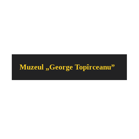
Muzeul „George Topîrceanu”