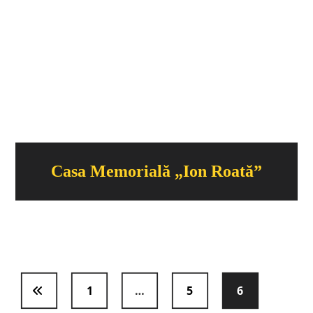
Casa Memorială „Ion Roată”
1
…
5
6