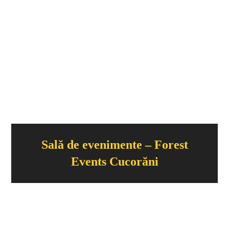
Sală de evenimente – Forest
Events Cucorăni